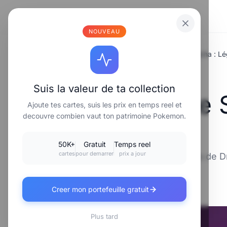
⚡
Poke
carte
.fr
NOUVEAU
Accueil
/
Univers Pokemon
/
Dracaufeu de Sacha : 
⚡ UNIVERS POKEMON
Suis la valeur de ta collection
Dracaufeu de 
Ajoute tes cartes, suis les prix en temps reel et
decouvre combien vaut ton patrimoine Pokemon.
Pokémon
50K+
Gratuit
Temps reel
cartes
pour demarrer
prix a jour
Explore l'évolution et les combats de
📅 1 décembre 2025
⏱️ 8 min de lecture
Creer mon portefeuille gratuit
Plus tard