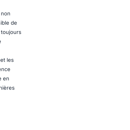
t non
ible de
 toujours
e
et les
lence
e en
nières