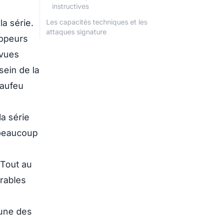
instructives
a série.
Les capacités techniques et les
attaques signature
oppeurs
 vues
ein de la
aufeu
a série
 beaucoup
 Tout au
brables
'une des