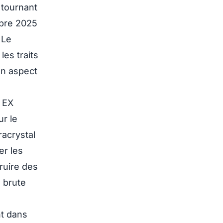
 tournant
mbre 2025
 Le
es traits
un aspect
o EX
ur le
racrystal
er les
ruire des
e brute
nt dans