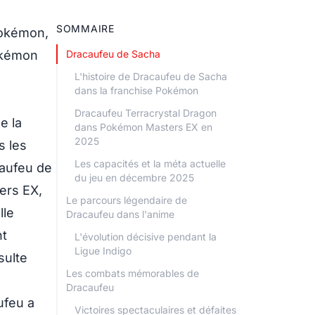
SOMMAIRE
Pokémon,
okémon
Dracaufeu de Sacha
L'histoire de Dracaufeu de Sacha
dans la franchise Pokémon
Dracaufeu Terracrystal Dragon
e la
dans Pokémon Masters EX en
2025
s les
Les capacités et la méta actuelle
caufeu de
du jeu en décembre 2025
ers EX,
Le parcours légendaire de
lle
Dracaufeu dans l'anime
nt
L'évolution décisive pendant la
Ligue Indigo
sulte
Les combats mémorables de
Dracaufeu
ufeu a
Victoires spectaculaires et défaites