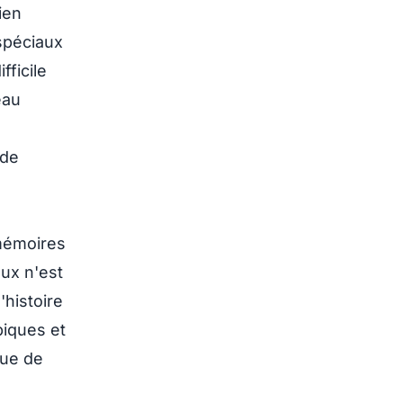
ien
spéciaux
fficile
eau
mémoires
ux n'est
histoire
piques et
nue de