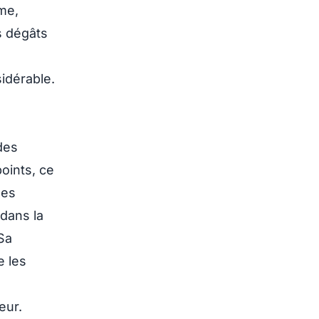
me,
s dégâts
idérable.
des
oints, ce
les
 dans la
Sa
e les
eur.