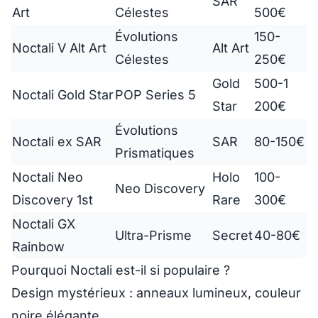
SAR
Art
Célestes
500€
Évolutions
150-
Noctali V Alt Art
Alt Art
Célestes
250€
Gold
500-1
Noctali Gold Star
POP Series 5
Star
200€
Évolutions
Noctali ex SAR
SAR
80-150€
Prismatiques
Noctali Neo
Holo
100-
Neo Discovery
Discovery 1st
Rare
300€
Noctali GX
Ultra-Prisme
Secret
40-80€
Rainbow
Pourquoi Noctali est-il si populaire ?
Design mystérieux
: anneaux lumineux, couleur
noire élégante