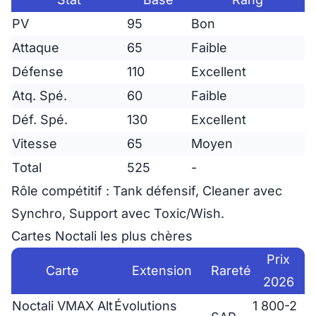
PV
95
Bon
Attaque
65
Faible
Défense
110
Excellent
Atq. Spé.
60
Faible
Déf. Spé.
130
Excellent
Vitesse
65
Moyen
Total
525
-
Rôle compétitif
: Tank défensif, Cleaner avec
Synchro, Support avec Toxic/Wish.
Cartes Noctali les plus chères
Prix
Carte
Extension
Rareté
2026
Noctali VMAX Alt
Évolutions
1 800-2