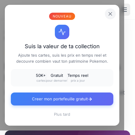
⚡
Poke
carte
.fr
NOUVEAU
Accueil
/
Univers Pokemon
/
Noctali : Évolition Ténèbres Essentielle
Suis la valeur de ta collection
⚡ UNIVERS POKEMON
Ajoute tes cartes, suis les prix en temps reel et
decouvre combien vaut ton patrimoine Pokemon.
Noctali : Évolition Ténèbres
Essentielle
50K+
Gratuit
Temps reel
cartes
pour demarrer
prix a jour
Découvre tout sur Noctali : stats, évolutions et
Creer mon portefeuille gratuit
valeur des cartes.
Plus tard
📅 14 novembre 2025
⏱️ 3 min de lecture