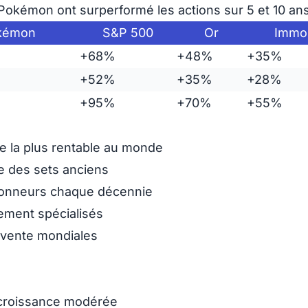
 Pokémon ont surperformé les actions sur 5 et 10 ans
okémon
S&P 500
Or
Immob
+68%
+48%
+35%
+52%
+35%
+28%
+95%
+70%
+55%
e la plus rentable au monde
ée des sets anciens
ionneurs chaque décennie
ement spécialisés
evente mondiales
 croissance modérée