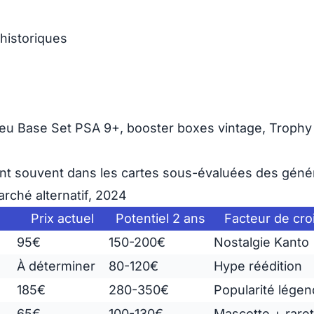
historiques
eu Base Set PSA 9+, booster boxes vintage, Trophy
ent souvent dans les cartes sous-évaluées des géné
rché alternatif, 2024
Prix actuel
Potentiel 2 ans
Facteur de cro
95€
150-200€
Nostalgie Kanto
À déterminer
80-120€
Hype réédition
185€
280-350€
Popularité légen
65€
100-130€
Mascotte + rare