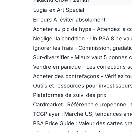
Lugia-ex Art Spécial
Erreurs Ã éviter absolument
Acheter au pic de hype
- Attendez la co
Négliger la condition
- Un PSA 8 ne vau
Ignorer les frais
- Commission, gradati
Sur-diversifier
- Mieux vaut 5 bonnes 
Vendre en panique
- Les corrections s
Acheter des contrefaçons
- Vérifiez to
Outils et ressources pour investisseur
Plateformes de suivi des prix
Cardmarket
: Référence européenne, h
TCGPlayer
: Marché US, tendances amé
PSA Price Guide
: Valeur des cartes g