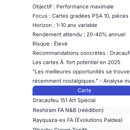
Objectif :
Performance maximale
Focus
: Cartes gradées PSA 10, pièces 
Horizon
: 1-10 ans variable
Rendement attendu
: 20-40% annuel
Risque
: Élevé
Recommandations concrètes
: Dracauf
Les cartes Ã fort potentiel en 2025
"Les meilleures opportunités se trouv
récemment nostalgiques." -
Analyse ma
Carte
Dracaufeu 151 Art Spécial
Reshiram FA N&B (réédition)
Rayquaza-ex FA (Évolutions Paldea)
Pikachu Crown Zenith