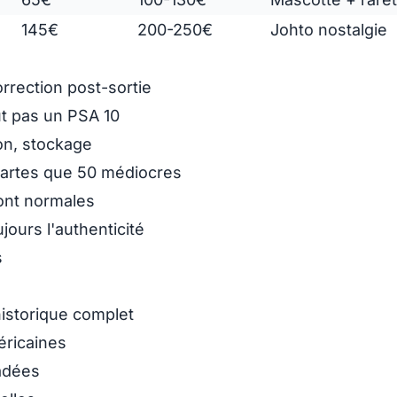
145€
200-250€
Johto nostalgie
rrection post-sortie
t pas un PSA 10
on, stockage
cartes que 50 médiocres
ont normales
ujours l'authenticité
s
istorique complet
ricaines
radées