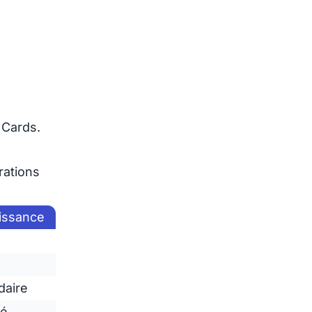
 Cards.
rations
issance
daire
té