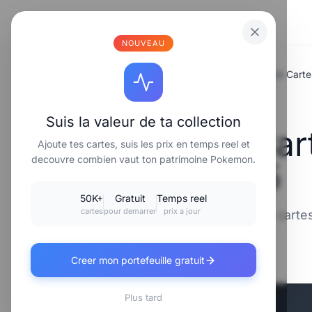
⚡
Poke
carte
.fr
NOUVEAU
Accueil
/
Investissement & Revente
/
Investir en Car
📈 INVESTISSEMENT & REVENTE
Suis la valeur de ta collection
Investir en Ca
Ajoute tes cartes, suis les prix en temps reel et
decouvre combien vaut ton patrimoine Pokemon.
: Guide 2025
50K+
Gratuit
Temps reel
cartes
pour demarrer
prix a jour
Optimise tes investissements en cart
📅 15 juillet 2025
⏱️ 4 min de lecture
Creer mon portefeuille gratuit
Plus tard