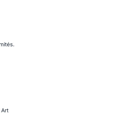
mités.
 Art